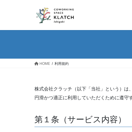
コ
ナ
ン
ビ
テ
ゲ
ン
ー
ツ
シ
へ
ョ
ス
ン
キ
に
ッ
移
HOME
利用規約
プ
動
株式会社クラッチ（以下「当社」という）は、当社が運
円滑かつ適正に利用していただくために遵守
第１条（サービス内容）