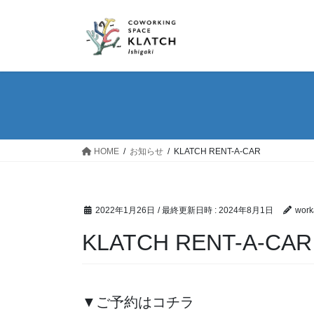
コ
ナ
ン
ビ
テ
ゲ
ン
ー
ツ
シ
へ
ョ
ス
ン
キ
に
ッ
移
HOME
お知らせ
KLATCH RENT-A-CAR
プ
動
2022年1月26日
/ 最終更新日時 :
2024年8月1日
work
KLATCH RENT-A-CAR
▼ご予約はコチラ