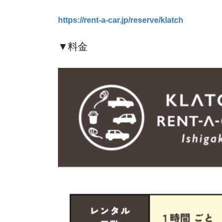
https://rent-a-car.jp/reserve/klatch
▼料金